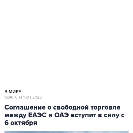
одних руках все службы тыла Минобороны
Как российские медицинские технологии
выходят на мировые рынки
Социальная реклама, АНО «Национальные приоритеты».
ИНН 7725383515 Erid: F7NfYUJCUneVdTRF8PRs
Трамп заявил, что переговоры с Ираном
начнутся в понедельник
В МИРЕ
16:46, 6 августа 2026
Соглашение о свободной торговле
между ЕАЭС и ОАЭ вступит в силу с
6 октября