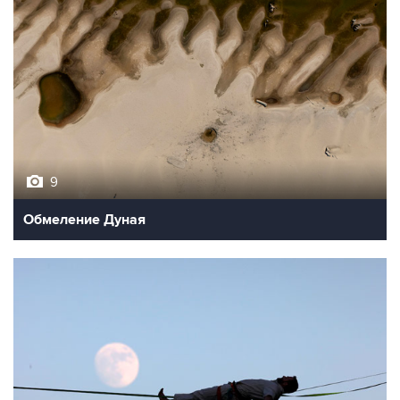
9
Обмеление Дуная