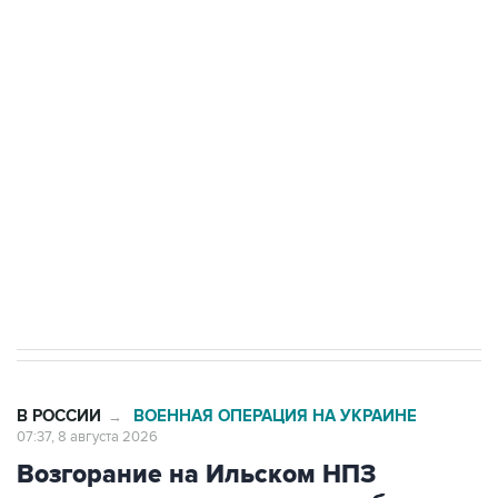
подростков, готовивших теракт на объекте
Росгвардии
Беспилотные технологии и ИИ на службе у
электросетевых объектов и агрокомплексов
Социальная реклама, АНО «Национальные приоритеты».
ИНН 7725383515 Erid: F7NfYUJCUneVdwcydK6A
Кабмин РФ разрешил до 1 июля 2027 года
импорт, выпуск и обращение бензина Евро 2,
Евро 3, Евро 4
В РОССИИ
ВОЕННАЯ ОПЕРАЦИЯ НА УКРАИНЕ
→
07:37, 8 августа 2026
Возгорание на Ильском НПЗ