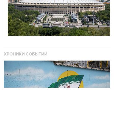
ХРОНИКИ СОБЫТИЙ
❮
❯