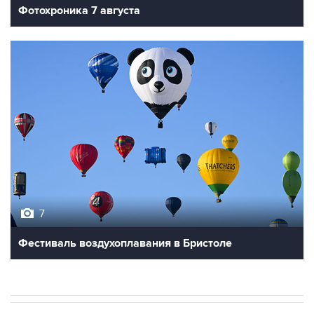
Фотохроника 7 августа
7
Фестиваль воздухоплавания в Бристоле