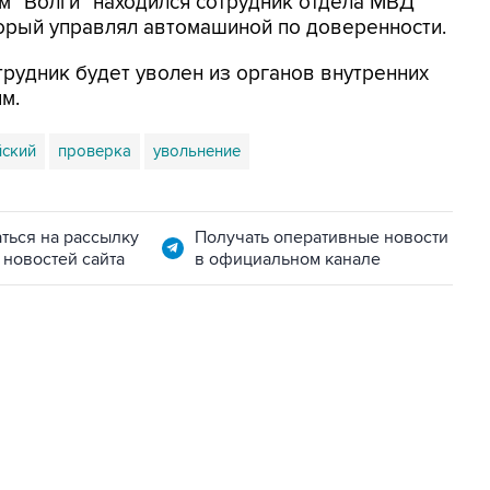
ем "Волги" находился сотрудник отдела МВД
торый управлял автомашиной по доверенности.
трудник будет уволен из органов внутренних
м.
йский
проверка
увольнение
ться на рассылку
Получать оперативные новости
 новостей сайта
в официальном канале