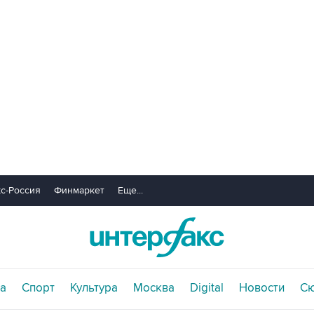
с-Россия
Финмаркет
Еще...
а
Спорт
Культура
Москва
Digital
Новости
С