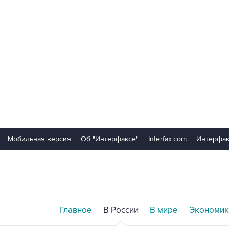
Мобильная версия
Об "Интерфаксе"
Interfax.com
Интерфак
Главное
В России
В мире
Экономик