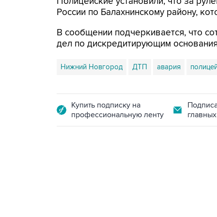
Полицейские установили, что за рул
России по Балахнинскому району, ко
В сообщении подчеркивается, что со
дел по дискредитирующим основания
Нижний Новгород
ДТП
авария
полице
Купить подписку на
Подписа
профессиональную ленту
главных
09:49, 6 августа 2026