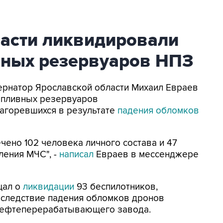
ласти ликвидировали
вных резервуаров НПЗ
убернатор Ярославской области Михаил Евраев
опливных резервуаров
агоревшихся в результате
падения обломков
ено 102 человека личного состава и 47
ления МЧС", -
написал
Евраев в мессенджере
щал о
ликвидации
93 беспилотников,
Вследствие падения обломков дронов
нефтеперерабатывающего завода.