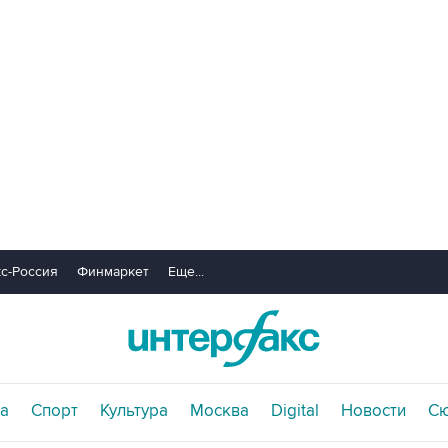
с-Россия
Финмаркет
Еще...
а
Спорт
Культура
Москва
Digital
Новости
С