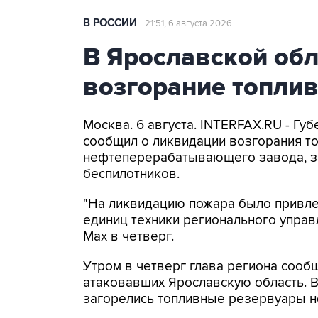
В РОССИИ
21:51, 6 августа 2026
В Ярославской об
возгорание топли
Москва. 6 августа. INTERFAX.RU - Г
сообщил о ликвидации возгорания т
нефтеперерабатывающего завода, з
беспилотников.
"На ликвидацию пожара было привлеч
единиц техники регионального управ
Мах в четверг.
Утром в четверг глава региона сооб
атаковавших Ярославскую область. 
загорелись топливные резервуары 