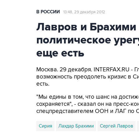
В РОССИИ
13:48, 29 декабря 2012
Лавров и Брахими 
политическое уре
еще есть
Москва. 29 декабря. INTERFAX.RU - 
возможность преодолеть кризис в С
есть.
"Мы едины в том, что шанс на дости
сохраняется", - сказал он на пресс-к
спецпредставителем ООН и ЛАГ по С
Сирия
Лахдар Брахими
Сергей Лавров