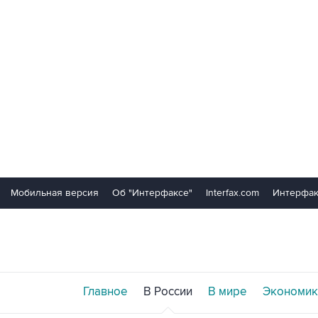
Мобильная версия
Об "Интерфаксе"
Interfax.com
Интерфак
Главное
В России
В мире
Экономик