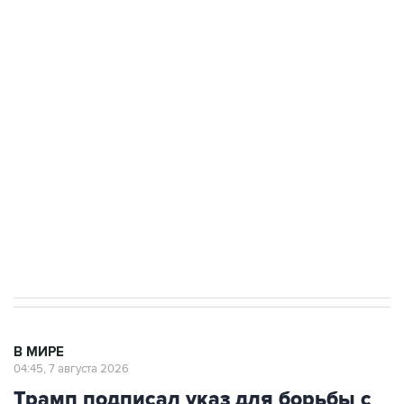
ФСБ сообщила о задержании в Приморье
подростков, готовивших теракт на объекте
Росгвардии
Как российские медицинские технологии
выходят на мировые рынки
Социальная реклама, АНО «Национальные приоритеты».
ИНН 7725383515 Erid: F7NfYUJCUneVdTRF8PRs
Аксенов сообщил о четвертом погибшем в
результате атаки ВСУ на Крым
В МИРЕ
04:45, 7 августа 2026
Трамп подписал указ для борьбы с