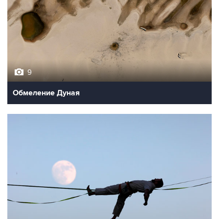
9
Обмеление Дуная