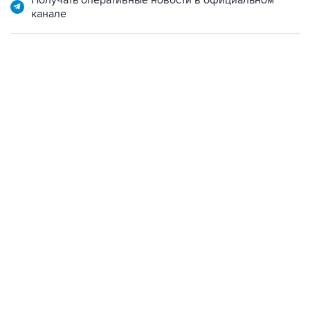
Получать оперативные новости в официальном
канале
01:09, 7 августа 2026
В МИРЕ