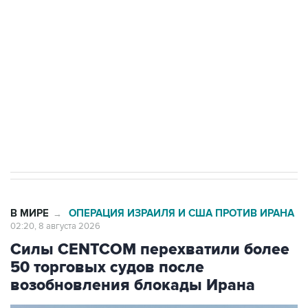
Беспилотные технологии и ИИ на службе у
электросетевых объектов и агрокомплексов
Социальная реклама, АНО «Национальные приоритеты».
ИНН 7725383515 Erid: F7NfYUJCUneVdwcydK6A
Кабмин РФ разрешил до 1 июля 2027 года
импорт, выпуск и обращение бензина Евро 2,
Евро 3, Евро 4
В МИРЕ
ОПЕРАЦИЯ ИЗРАИЛЯ И США ПРОТИВ ИРАНА
→
02:20, 8 августа 2026
Силы CENTCOM перехватили более
50 торговых судов после
возобновления блокады Ирана