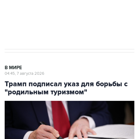
Социальная реклама, АНО «Национальные приоритеты».
ИНН 7725383515 Erid: F7NfYUJCUneVdTRF8PRs
Аксенов сообщил о четвертом погибшем в
результате атаки ВСУ на Крым
В МИРЕ
04:45, 7 августа 2026
Трамп подписал указ для борьбы с
"родильным туризмом"