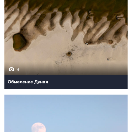
9
Обмеление Дуная