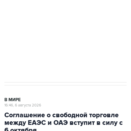
Путин сообщил о решении сосредоточить в
одних руках все службы тыла Минобороны
Как российские медицинские технологии
выходят на мировые рынки
Социальная реклама, АНО «Национальные приоритеты».
ИНН 7725383515 Erid: F7NfYUJCUneVdTRF8PRs
Трамп заявил, что переговоры с Ираном
начнутся в понедельник
В МИРЕ
16:46, 6 августа 2026
Соглашение о свободной торговле
между ЕАЭС и ОАЭ вступит в силу с
6 октября