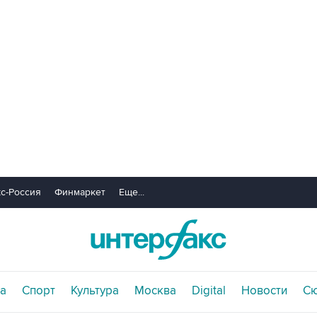
с-Россия
Финмаркет
Еще...
а
Спорт
Культура
Москва
Digital
Новости
С