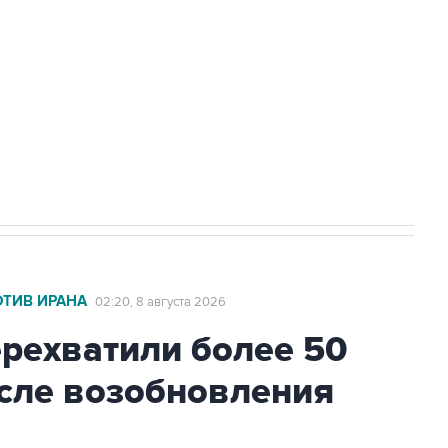
а службе у электросетевых объектов и
НН 7725383515 Erid: F7NfYUJCUneVdwcydK6A
2027 года импорт, выпуск и обращение
ОТИВ ИРАНА
02:20, 8 августа 2026
ехватили более 50
осле возобновления