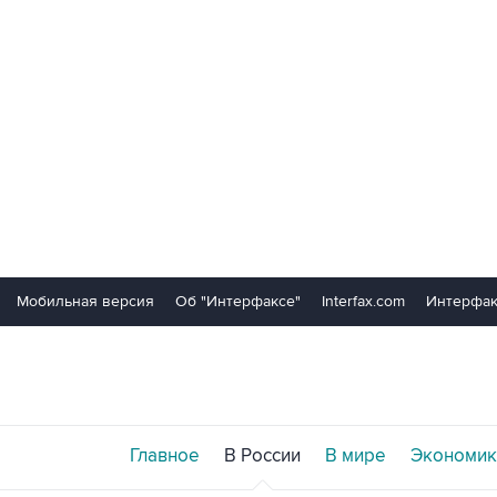
Мобильная версия
Об "Интерфаксе"
Interfax.com
Интерфак
Главное
В России
В мире
Экономик