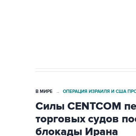
Беспилотные технологии и ИИ н
агрокомплексов
Социальная реклама, АНО «Национальные приоритеты».
И
Кабмин РФ разрешил до 1 июля 
бензина Евро 2, Евро 3, Евро 4
В МИРЕ
ОПЕРАЦИЯ ИЗРАИЛЯ И США ПР
→
Силы CENTCOM пер
торговых судов п
блокады Ирана