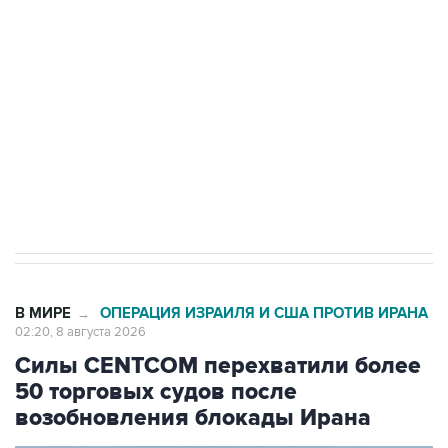
Беспилотные технологии и ИИ на службе у
электросетевых объектов и агрокомплексов
Социальная реклама, АНО «Национальные приоритеты».
ИНН 7725383515 Erid: F7NfYUJCUneVdwcydK6A
Кабмин РФ разрешил до 1 июля 2027 года
импорт, выпуск и обращение бензина Евро 2,
Евро 3, Евро 4
В МИРЕ
ОПЕРАЦИЯ ИЗРАИЛЯ И США ПРОТИВ ИРАНА
→
02:20, 8 августа 2026
Силы CENTCOM перехватили более
50 торговых судов после
возобновления блокады Ирана