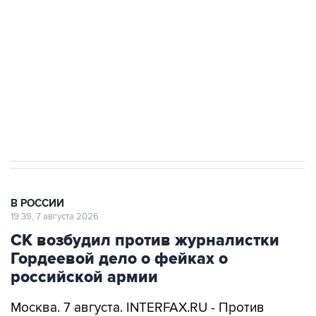
Беспилотные технологии и ИИ на службе у
электросетевых объектов и агрокомплексов
Социальная реклама, АНО «Национальные приоритеты».
ИНН 7725383515 Erid: F7NfYUJCUneVdwcydK6A
Аксенов сообщил о четвертом погибшем в
результате атаки ВСУ на Крым
В РОССИИ
19:39, 7 августа 2026
СК возбудил против журналистки
Гордеевой дело о фейках о
российской армии
Москва. 7 августа. INTERFAX.RU - Против