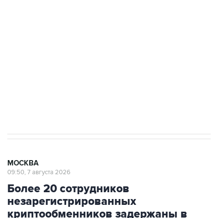
подростков, готовивших теракт на объекте
Росгвардии
Беспилотные технологии и ИИ на службе у
электросетевых объектов и агрокомплексов
Социальная реклама, АНО «Национальные приоритеты».
ИНН 7725383515 Erid: F7NfYUJCUneVdwcydK6A
Аксенов сообщил о четвертом погибшем в
результате атаки ВСУ на Крым
МОСКВА
09:50, 7 августа 2026
Более 20 сотрудников
незарегистрированных
криптообменников задержаны в