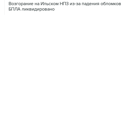
08 августа, 10:07
В Красноярском крае во время сплава по реке
пропала семья
08 августа, 09:22
Топливо в Севастополе в субботу поступит в продажу
на 13 АЗС сети "Атан"