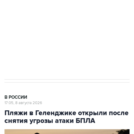
Беспилотные технологии и ИИ на службе у
электросетевых объектов и агрокомплексов
Социальная реклама, АНО «Национальные приоритеты».
ИНН 7725383515 Erid: F7NfYUJCUneVdwcydK6A
Кабмин РФ разрешил до 1 июля 2027 года
импорт, выпуск и обращение бензина Евро 2,
Евро 3, Евро 4
В РОССИИ
17:05, 8 августа 2026
Пляжи в Геленджике открыли после
снятия угрозы атаки БПЛА