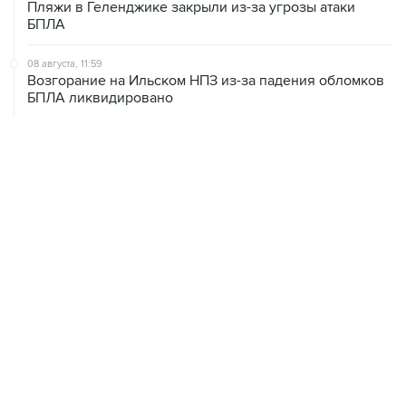
Пляжи в Геленджике закрыли из-за угрозы атаки
БПЛА
08 августа, 11:59
Возгорание на Ильском НПЗ из-за падения обломков
БПЛА ликвидировано
08 августа, 10:07
В Красноярском крае во время сплава по реке
пропала семья
08 августа, 09:22
Топливо в Севастополе в субботу поступит в продажу
на 13 АЗС сети "Атан"