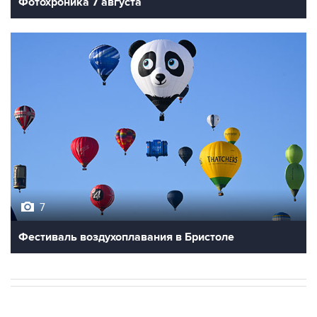
Фотохроника 7 августа
7
Фестиваль воздухоплавания в Бристоле