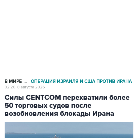
электросетевых объектов и агрокомплексов
Социальная реклама, АНО «Национальные приоритеты».
ИНН 7725383515 Erid: F7NfYUJCUneVdwcydK6A
Кабмин РФ разрешил до 1 июля 2027 года
импорт, выпуск и обращение бензина Евро 2,
Евро 3, Евро 4
В МИРЕ
ОПЕРАЦИЯ ИЗРАИЛЯ И США ПРОТИВ ИРАНА
→
02:20, 8 августа 2026
Силы CENTCOM перехватили более
50 торговых судов после
возобновления блокады Ирана