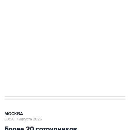
ФСБ сообщила о задержании в Приморье
подростков, готовивших теракт на объекте
Росгвардии
Как российские медицинские технологии
выходят на мировые рынки
Социальная реклама, АНО «Национальные приоритеты».
ИНН 7725383515 Erid: F7NfYUJCUneVdTRF8PRs
Аксенов сообщил о четвертом погибшем в
результате атаки ВСУ на Крым
МОСКВА
09:50, 7 августа 2026
Более 20 сотрудников