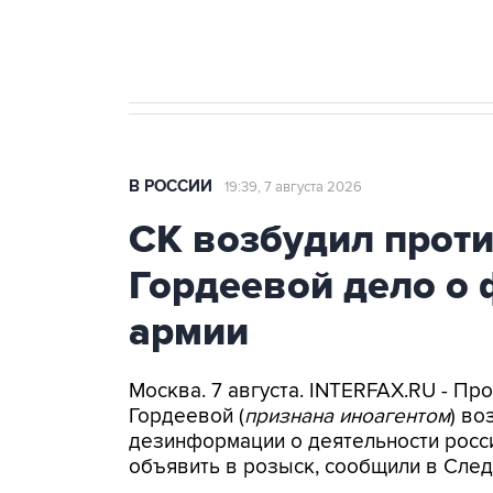
бензина Евро 2, Евро 3, Евро 4
В РОССИИ
19:39, 7 августа 2026
СК возбудил прот
Гордеевой дело о 
армии
Москва. 7 августа. INTERFAX.RU - П
Гордеевой (
признана иноагентом
) во
дезинформации о деятельности росси
объявить в розыск, сообщили в След