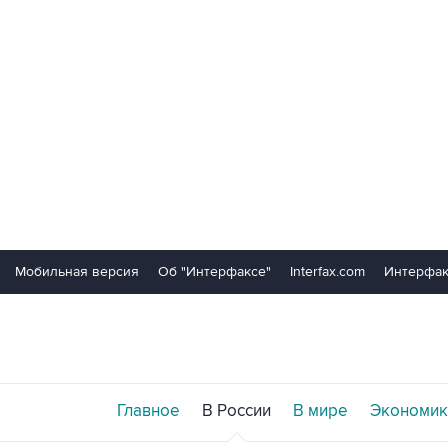
Мобильная версия
Об "Интерфаксе"
Interfax.com
Интерфак
Главное
В России
В мире
Экономик