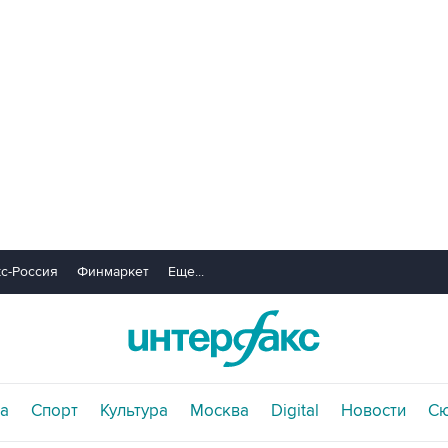
с-Россия
Финмаркет
Еще...
а
Спорт
Культура
Москва
Digital
Новости
С