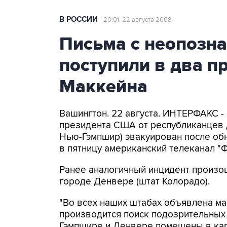
В РОССИИ
20:01, 22 августа 2008
Письма с неопозн
поступили в два 
Маккейна
Вашингтон. 22 августа. ИНТЕРФАКС 
президента США от республиканцев 
Нью-Гэмпшир) эвакуирован после об
в пятницу американский телеканал "Ф
Ранее аналогичный инцидент произ
городе Денвере (штат Колорадо).
"Во всех наших штабах объявлена ма
производится поиск подозрительных 
Гэмпшире и Денвере помещены в кара