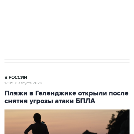
электросетевых объектов и агрокомплексов
Социальная реклама, АНО «Национальные приоритеты».
ИНН 7725383515 Erid: F7NfYUJCUneVdwcydK6A
Кабмин РФ разрешил до 1 июля 2027 года
импорт, выпуск и обращение бензина Евро 2,
Евро 3, Евро 4
В РОССИИ
17:05, 8 августа 2026
Пляжи в Геленджике открыли после
снятия угрозы атаки БПЛА