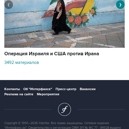
❮
❯
В
Операция Израиля и США против Ирана
11
3492 материалов
Контакты
Об "Интерфаксе"
Пресс-центр
Вакансии
Реклама на сайте
Мероприятия
Copyright © 1991—2026 Interfax. Все права защищены. Сетевое издание
"Интерфакс.ру". Свидетельство о регистрации СМИ ЭЛ № ФС 77 - 84928 выдано