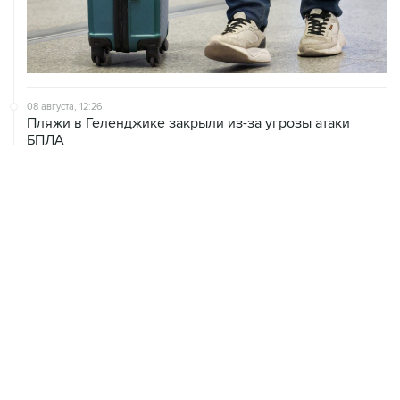
08 августа, 12:26
Пляжи в Геленджике закрыли из-за угрозы атаки
БПЛА
08 августа, 11:59
Возгорание на Ильском НПЗ из-за падения обломков
БПЛА ликвидировано
08 августа, 10:07
В Красноярском крае во время сплава по реке
пропала семья
ХРОНИКИ СОБЫТИЙ