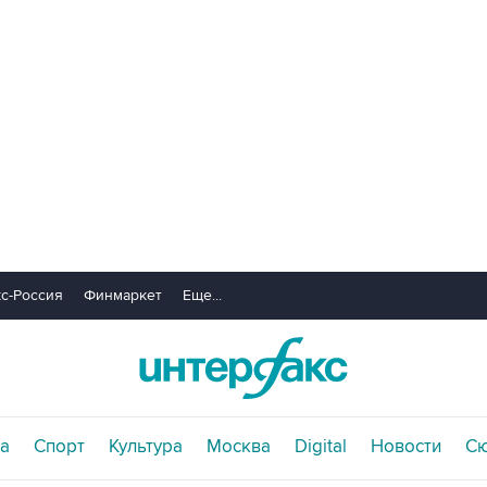
с-Россия
Финмаркет
Еще...
а
Спорт
Культура
Москва
Digital
Новости
С