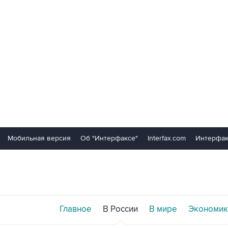
Мобильная версия
Об "Интерфаксе"
Interfax.com
Интерфак
Главное
В России
В мире
Экономик