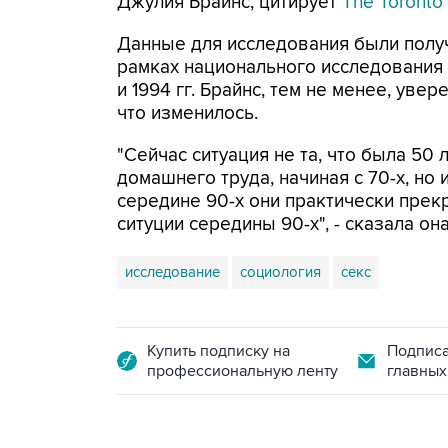
Джулия Брайнс, цитирует
The Toronto 
Данные для исследования были получ
рамках национального исследования
и 1994 гг. Брайнс, тем не менее, уве
что изменилось.
"Сейчас ситуация не та, что была 50
домашнего труда, начиная с 70-х, но 
середине 90-х они практически прек
ситуции середины 90-х", - сказала она
исследование
социология
секс
Купить подписку на
Подписа
профессиональную ленту
главных