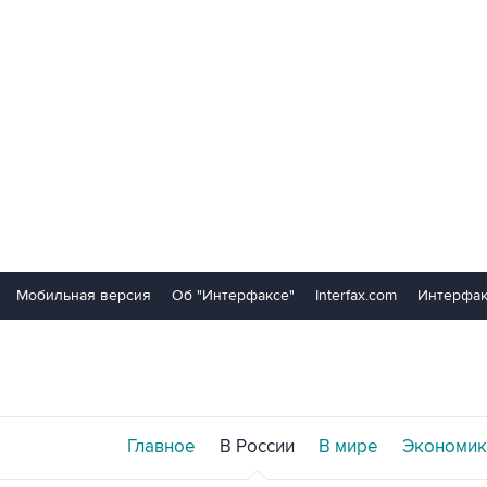
Мобильная версия
Об "Интерфаксе"
Interfax.com
Интерфак
Главное
В России
В мире
Экономик