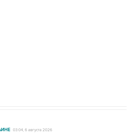
нены при атаке БПЛА на автомобиль в
доточить в одних руках все службы
ехнологии выходят на мировые рынки
НН 7725383515 Erid: F7NfYUJCUneVdTRF8PRs
с Ираном начнутся в понедельник
АИНЕ
03:04, 6 августа 2026