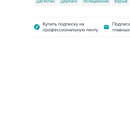
Дагестан
Дербент
полицейский
взрыв
Купить подписку на
Подписа
профессиональную ленту
главных
21:05, 5 августа 2026