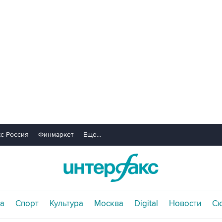
с-Россия
Финмаркет
Еще...
а
Спорт
Культура
Москва
Digital
Новости
С