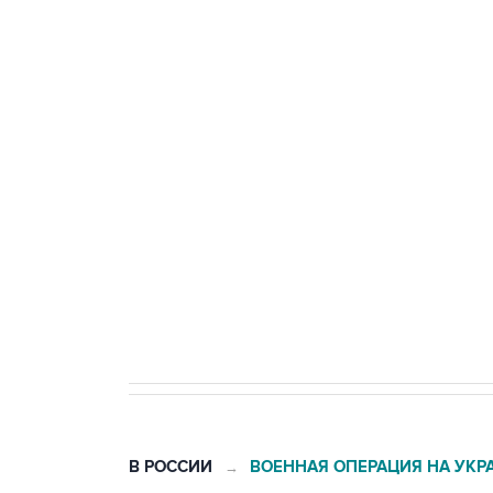
Три человека погибли, двое ра
Удмуртии
Путин сообщил о решении сосре
тыла Минобороны
Как российские медицинские т
Социальная реклама, АНО «Национальные приоритеты».
И
Трамп заявил, что переговоры 
В РОССИИ
ВОЕННАЯ ОПЕРАЦИЯ НА УКР
→