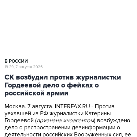
ИНН 7725383515 Erid: F7NfYUJCUneVdwcydK6A
Аксенов сообщил о четвертом погибшем в
результате атаки ВСУ на Крым
В РОССИИ
19:39, 7 августа 2026
СК возбудил против журналистки
Гордеевой дело о фейках о
российской армии
Москва. 7 августа. INTERFAX.RU - Против
уехавшей из РФ журналистки Катерины
Гордеевой (
признана иноагентом
) возбуждено
дело о распространении дезинформации о
деятельности российских Вооруженных сил, ее