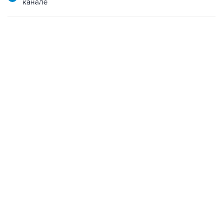
канале
13:11, 7 августа 2026