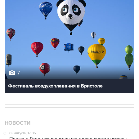
7
Фестиваль воздухоплавания в Бристоле
НОВОСТИ
08 августа, 17:05
Пляжи в Геленджике открыли после снятия угрозы
атаки БПЛА