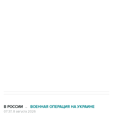
ФСБ сообщила о задержании в Приморье
подростков, готовивших теракт на объекте
Росгвардии
Беспилотные технологии и ИИ на службе у
электросетевых объектов и агрокомплексов
Социальная реклама, АНО «Национальные приоритеты».
ИНН 7725383515 Erid: F7NfYUJCUneVdwcydK6A
Кабмин РФ разрешил до 1 июля 2027 года
импорт, выпуск и обращение бензина Евро 2,
Евро 3, Евро 4
В РОССИИ
ВОЕННАЯ ОПЕРАЦИЯ НА УКРАИНЕ
→
07:37, 8 августа 2026