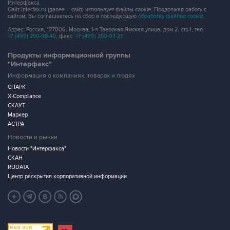
Интерфакса.
Сайт Interfax.ru (далее – сайт) использует файлы cookie. Продолжая работу с
сайтом, Вы соглашаетесь на сбор и последующую
обработку файлов cookie
.
Адрес: Россия, 127006, Москва, 1-я Тверская-Ямская улица, дом 2, стр.1, тел.:
+7 (499) 250-98-40
, факс:
+7 (499) 250-97-27
Продукты информационной группы
"Интерфакс"
Информация о компаниях, товарах и людях
СПАРК
X-Compliance
СКАУТ
Маркер
АСТРА
Новости и рынки
Новости "Интерфакса"
СКАН
RUDATA
Центр раскрытия корпоративной информации