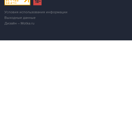
Условия использования информации
Выходные данные
Дизайн – Motka.ru