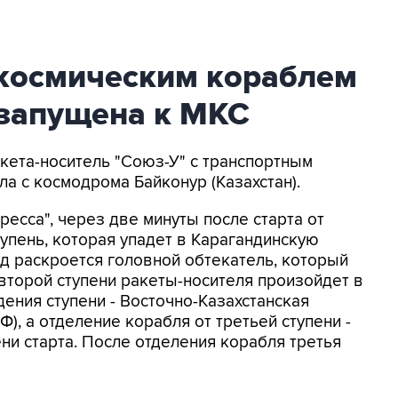
 космическим кораблем
 запущена к МКС
акета-носитель "Союз-У" с транспортным
а с космодрома Байконур (Казахстан).
есса", через две минуты после старта от
упень, которая упадет в Карагандинскую
унд раскроется головной обтекатель, который
 второй ступени ракеты-носителя произойдет в
дения ступени - Восточно-Казахстанская
Ф), а отделение корабля от третьей ступени -
ни старта. После отделения корабля третья