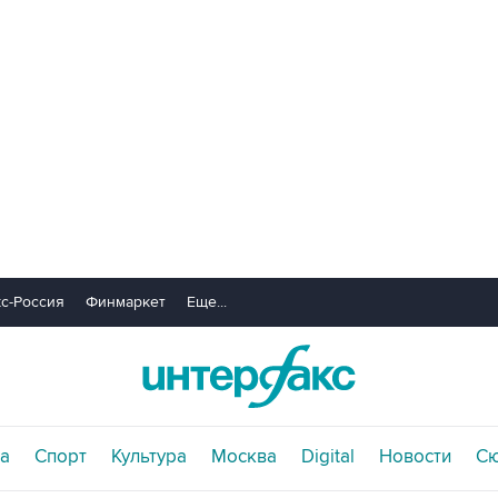
с-Россия
Финмаркет
Еще...
а
Спорт
Культура
Москва
Digital
Новости
С