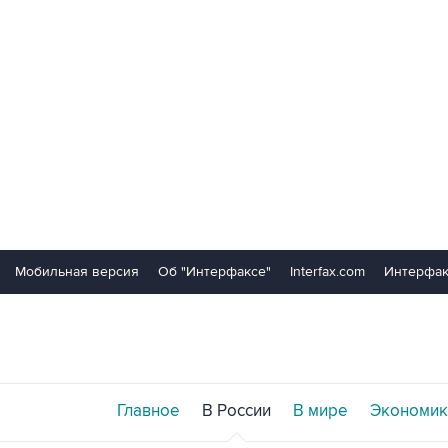
Мобильная версия
Об "Интерфаксе"
Interfax.com
Интерфак
Главное
В России
В мире
Экономик