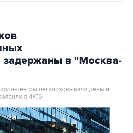
ков
нных
 задержаны в "Москва-
 колл-центры легализовывали деньги
заявили в ФСБ