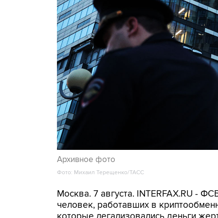
Архивное фото
Фото: Михаил Терещенко/ТАСС
Москва. 7 августа. INTERFAX.RU - Ф
человек, работавших в криптообменн
которые легализовались деньги же