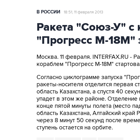
В РОССИИ
18:51, 11 февраля 2013
Ракета "Союз-У" с
"Прогресс М-18М"
Москва. 11 февраля. INTERFAX.RU - Р
кораблем "Прогресс М-18М" стартовал
Согласно циклограмме запуска "Прогр
ракеты-носителя отделится первая ст
область Казахстана, а спустя 40 сек
упадет в этом же районе. Отделение
конце пятой минуты полета (место па
область Казахстана, Алтайский край Р
через 8 минут 50 секунд после време
ступень остается на орбите.