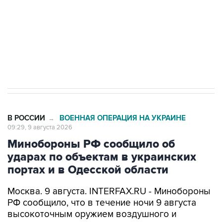
Социальная реклама, АНО «Национальные приоритеты».
ИНН 7725383515 Erid: F7NfYUJCUneVdwcydK6A
Кабмин РФ разрешил до 1 июля 2027 года
импорт, выпуск и обращение бензина Евро 2,
Евро 3, Евро 4
В РОССИИ
ВОЕННАЯ ОПЕРАЦИЯ НА УКРАИНЕ
→
09:29, 9 августа 2026
Минобороны РФ сообщило об
ударах по объектам в украинских
портах и в Одесской области
Москва. 9 августа. INTERFAX.RU - Минобороны
РФ сообщило, что в течение ночи 9 августа
высокоточным оружием воздушного и