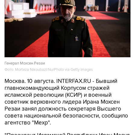
Генерал Мохсен Резаи
Фото: Morteza Nikoubazl/NurPhoto via Getty Images
Москва. 10 августа. INTERFAX.RU - Бывший
главнокомандующий Корпусом стражей
исламской революции (КСИР) и военный
советник верховного лидера Ирана Мохсен
Резаи занял должность секретаря Высшего
совета национальной безопасности, сообщило
агентство "Мехр".