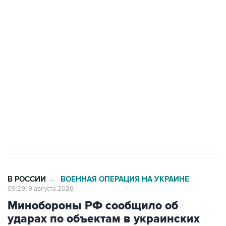
Беспилотные технологии и ИИ на службе у
электросетевых объектов и агрокомплексов
Социальная реклама, АНО «Национальные приоритеты».
ИНН 7725383515 Erid: F7NfYUJCUneVdwcydK6A
Кабмин РФ разрешил до 1 июля 2027 года
импорт, выпуск и обращение бензина Евро 2,
Евро 3, Евро 4
В РОССИИ
ВОЕННАЯ ОПЕРАЦИЯ НА УКРАИНЕ
→
09:29, 9 августа 2026
Минобороны РФ сообщило об
ударах по объектам в украинских
портах и в Одесской области