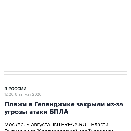
электросетевых объектов и агрокомплексов
Социальная реклама, АНО «Национальные приоритеты».
ИНН 7725383515 Erid: F7NfYUJCUneVdwcydK6A
Кабмин РФ разрешил до 1 июля 2027 года
импорт, выпуск и обращение бензина Евро 2,
Евро 3, Евро 4
В РОССИИ
12:26, 8 августа 2026
Пляжи в Геленджике закрыли из-за
угрозы атаки БПЛА
Москва. 8 августа. INTERFAX.RU - Власти
Геленджика (Краснодарский край) решили
приостановить работу пляжей курорта, а также