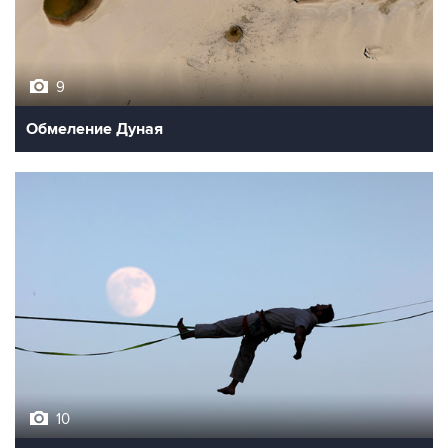
9
Обмеление Дуная
10