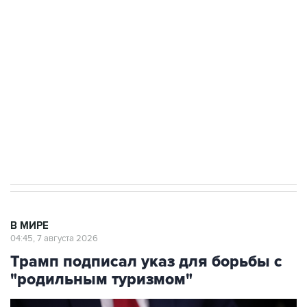
Росгвардии
Как российские медицинские технологии
выходят на мировые рынки
Социальная реклама, АНО «Национальные приоритеты».
ИНН 7725383515 Erid: F7NfYUJCUneVdTRF8PRs
Аксенов сообщил о четвертом погибшем в
результате атаки ВСУ на Крым
В МИРЕ
04:45, 7 августа 2026
Трамп подписал указ для борьбы с
"родильным туризмом"