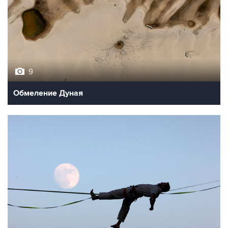
9
Обмеление Дуная