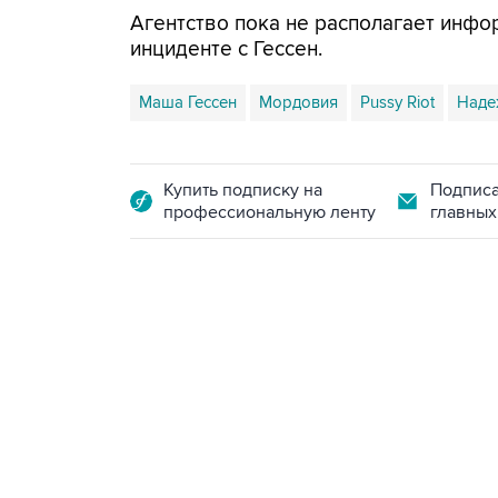
Агентство пока не располагает инфо
инциденте с Гессен.
Маша Гессен
Мордовия
Pussy Riot
Наде
Купить подписку на
Подписа
профессиональную ленту
главных
18:40, 6 августа 2026