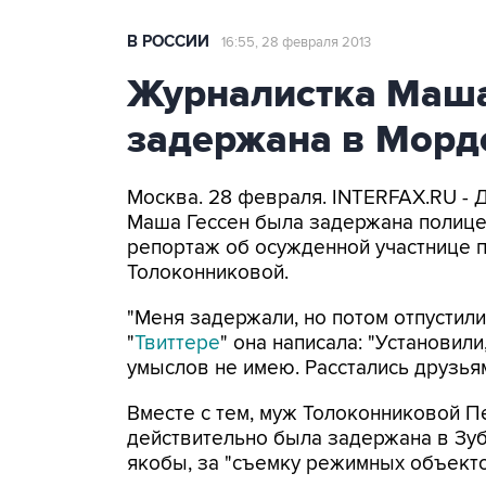
В РОССИИ
16:55, 28 февраля 2013
Журналистка Маша
задержана в Морд
Москва. 28 февраля. INTERFAX.RU - 
Маша Гессен была задержана полице
репортаж об осужденной участнице п
Толоконниковой.
"Меня задержали, но потом отпустили
"
Твиттере
" она написала: "Установили
умыслов не имею. Расстались друзьям
Вместе с тем, муж Толоконниковой Пе
действительно была задержана в Зу
якобы, за "съемку режимных объекто