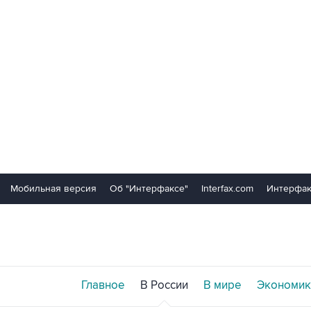
Мобильная версия
Об "Интерфаксе"
Interfax.com
Интерфак
Главное
В России
В мире
Экономик