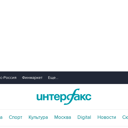
с-Россия
Финмаркет
Еще...
а
Спорт
Культура
Москва
Digital
Новости
С