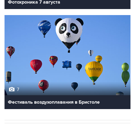
Фотохроника 7 августа
7
Фестиваль воздухоплавания в Бристоле