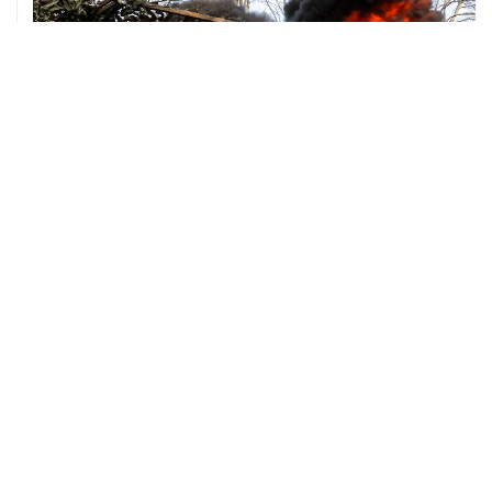
ХРОНИКИ СОБЫТИЙ
❮
❯