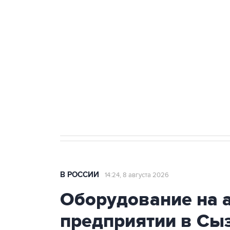
Беспилотные технологии и ИИ н
агрокомплексов
Социальная реклама, АНО «Национальные приоритеты».
И
Кабмин РФ разрешил до 1 июля 
бензина Евро 2, Евро 3, Евро 4
В РОССИИ
14:24, 8 августа 2026
Оборудование на 
предприятии в Сыз