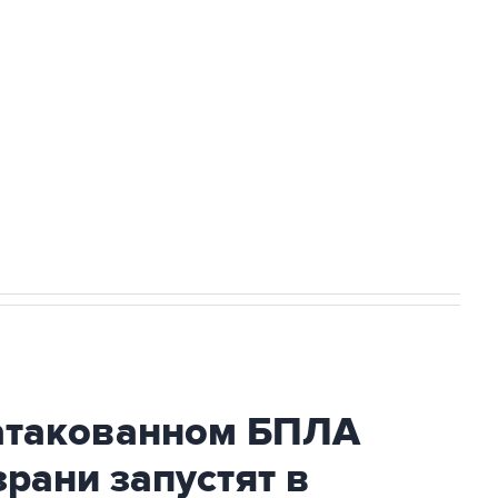
а службе у электросетевых объектов и
НН 7725383515 Erid: F7NfYUJCUneVdwcydK6A
2027 года импорт, выпуск и обращение
атакованном БПЛА
рани запустят в