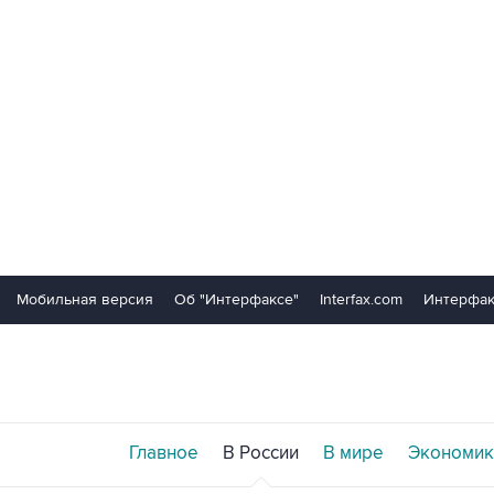
Мобильная версия
Об "Интерфаксе"
Interfax.com
Интерфак
Главное
В России
В мире
Экономик