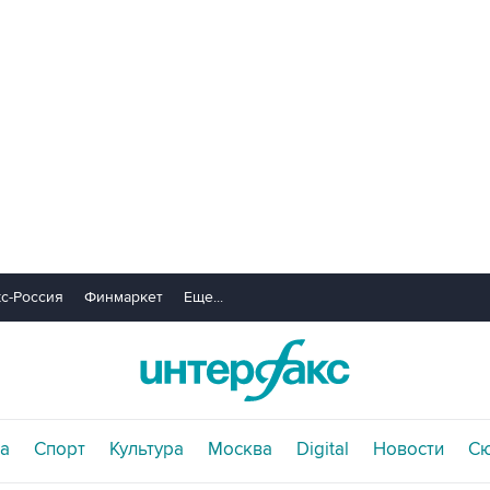
с-Россия
Финмаркет
Еще...
а
Спорт
Культура
Москва
Digital
Новости
С