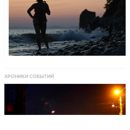
ХРОНИКИ СОБЫТИЙ
❮
❯