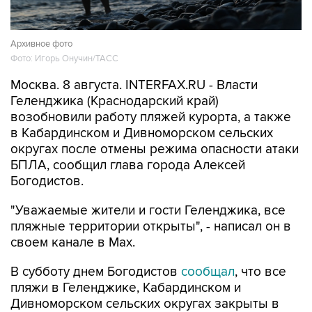
Архивное фото
Фото: Игорь Онучин/ТАСС
Москва. 8 августа. INTERFAX.RU - Власти
Геленджика (Краснодарский край)
возобновили работу пляжей курорта, а также
в Кабардинском и Дивноморском сельских
округах после отмены режима опасности атаки
БПЛА, сообщил глава города Алексей
Богодистов.
"Уважаемые жители и гости Геленджика, все
пляжные территории открыты", - написал он в
своем канале в Max.
В субботу днем Богодистов
сообщал
, что все
пляжи в Геленджике, Кабардинском и
Дивноморском сельских округах закрыты в
связи с опасностью атаки БПЛА и с работой
ПВО. Ограничения были введены для