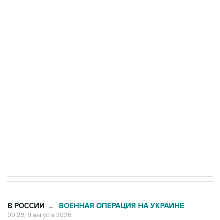
Росгвардии
Промышленное предприятие в Самарской
области подверглось атаке БПЛА
Беспилотные технологии и ИИ на службе у
электросетевых объектов и агрокомплексов
Социальная реклама, АНО «Национальные приоритеты».
ИНН 7725383515 Erid: F7NfYUJCUneVdwcydK6A
Кабмин РФ разрешил до 1 июля 2027 года
импорт, выпуск и обращение бензина Евро 2,
Евро 3, Евро 4
В РОССИИ
ВОЕННАЯ ОПЕРАЦИЯ НА УКРАИНЕ
→
09:29, 9 августа 2026