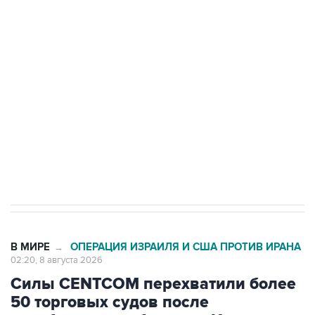
Беспилотные технологии и ИИ на службе у
электросетевых объектов и агрокомплексов
Социальная реклама, АНО «Национальные приоритеты».
ИНН 7725383515 Erid: F7NfYUJCUneVdwcydK6A
Кабмин РФ разрешил до 1 июля 2027 года
импорт, выпуск и обращение бензина Евро 2,
Евро 3, Евро 4
В МИРЕ
ОПЕРАЦИЯ ИЗРАИЛЯ И США ПРОТИВ ИРАНА
→
02:20, 8 августа 2026
Силы CENTCOM перехватили более
50 торговых судов после
возобновления блокады Ирана