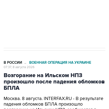
электросетевых объектов и агрокомплексов
Социальная реклама, АНО «Национальные приоритеты».
ИНН 7725383515 Erid: F7NfYUJCUneVdwcydK6A
Кабмин РФ разрешил до 1 июля 2027 года
импорт, выпуск и обращение бензина Евро 2,
Евро 3, Евро 4
В РОССИИ
ВОЕННАЯ ОПЕРАЦИЯ НА УКРАИНЕ
→
07:37, 8 августа 2026
Возгорание на Ильском НПЗ
произошло после падения обломков
БПЛА
Москва. 8 августа. INTERFAX.RU - В результате
падения обломков БПЛА произошло