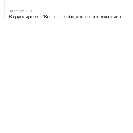
08 августа, 05:05
В группировке "Восток" сообщили о продвижении в
глубину обороны ВСУ
08 августа, 00:36
Временные ограничения введены в аэропортах
Саратова, Пензы и Тамбова