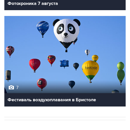
Фотохроника 7 августа
7
Фестиваль воздухоплавания в Бристоле