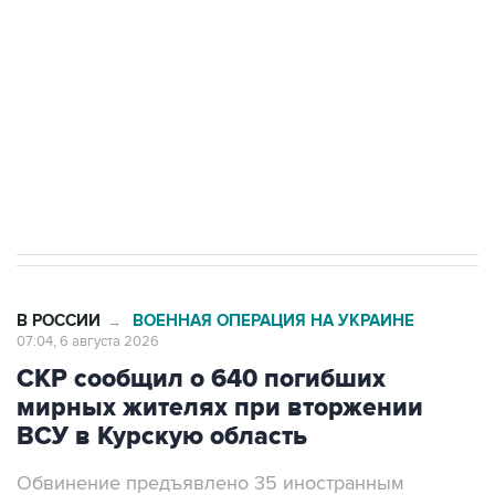
Как российские медицинские технологии
выходят на мировые рынки
Социальная реклама, АНО «Национальные приоритеты».
ИНН 7725383515 Erid: F7NfYUJCUneVdTRF8PRs
Трамп заявил, что переговоры с Ираном
начнутся в понедельник
В РОССИИ
ВОЕННАЯ ОПЕРАЦИЯ НА УКРАИНЕ
→
07:04, 6 августа 2026
СКР сообщил о 640 погибших
мирных жителях при вторжении
ВСУ в Курскую область
Обвинение предъявлено 35 иностранным