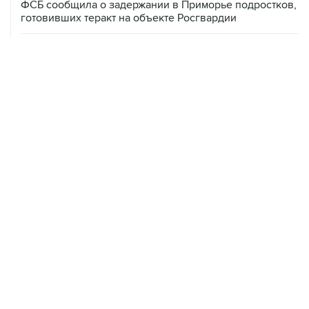
ФСБ сообщила о задержании в Приморье подростков,
готовивших теракт на объекте Росгвардии
06 августа, 09:04
Минобороны сообщило о нейтрализации за ночь 605
БПЛА
06 августа, 08:59
В Геленджике запретили выход в море из-за угрозы
атаки безэкипажных катеров
06 августа, 08:49
В Тверской области обломки БПЛА повредили фасад
логокомплекса Wildberries
06 августа, 08:17
Ярославский губернатор сообщил о нейтрализации 88
БПЛА над областью
06 августа, 07:04
СКР сообщил о 640 погибших мирных жителях при
вторжении ВСУ в Курскую область