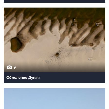
9
Обмеление Дуная