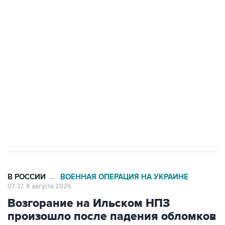
Росгвардии
Беспилотные технологии и ИИ на службе у
электросетевых объектов и агрокомплексов
Социальная реклама, АНО «Национальные приоритеты».
ИНН 7725383515 Erid: F7NfYUJCUneVdwcydK6A
Кабмин РФ разрешил до 1 июля 2027 года
импорт, выпуск и обращение бензина Евро 2,
Евро 3, Евро 4
В РОССИИ
ВОЕННАЯ ОПЕРАЦИЯ НА УКРАИНЕ
→
07:37, 8 августа 2026
Возгорание на Ильском НПЗ
произошло после падения обломков