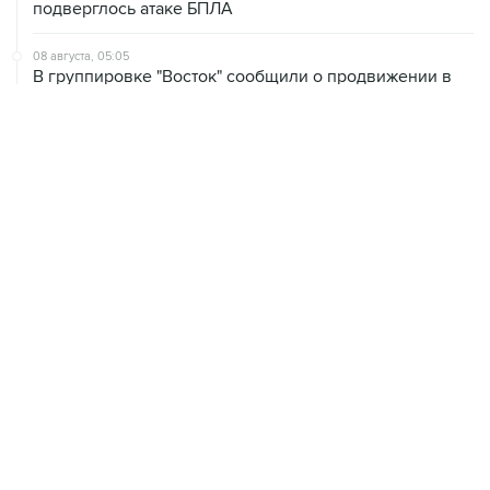
подверглось атаке БПЛА
08 августа, 05:05
В группировке "Восток" сообщили о продвижении в
глубину обороны ВСУ
08 августа, 00:36
Временные ограничения введены в аэропортах
Саратова, Пензы и Тамбова