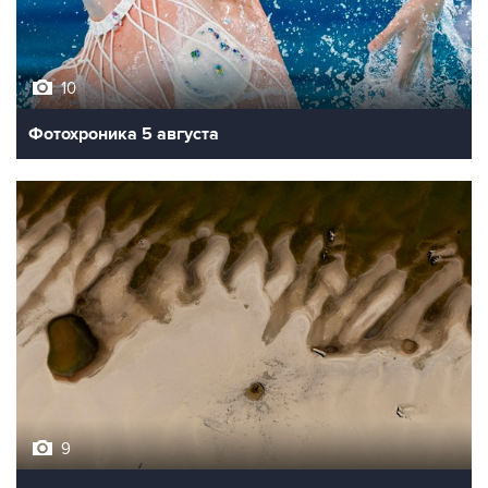
10
Фотохроника 5 августа
9
Обмеление Дуная