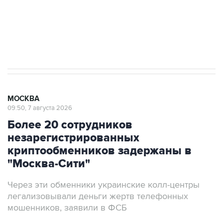
ИНН 7725383515 Erid: F7NfYUJCUneVdwcydK6A
Аксенов сообщил о четвертом погибшем в
результате атаки ВСУ на Крым
МОСКВА
09:50, 7 августа 2026
Более 20 сотрудников
незарегистрированных
криптообменников задержаны в
"Москва-Сити"
Через эти обменники украинские колл-центры
легализовывали деньги жертв телефонных
мошенников, заявили в ФСБ