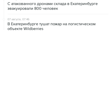
С атакованного дронами склада в Екатеринбурге
эвакуировали 800 человек
07 августа, 07:46
В Екатеринбурге тушат пожар на логистическом
объекте Wildberries
07 августа, 04:02
Землетрясение магнитудой 4,1 зафиксировано в Туве