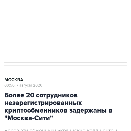
Как российские медицинские технологии
выходят на мировые рынки
Социальная реклама, АНО «Национальные приоритеты».
ИНН 7725383515 Erid: F7NfYUJCUneVdTRF8PRs
Аксенов сообщил о четвертом погибшем в
результате атаки ВСУ на Крым
МОСКВА
09:50, 7 августа 2026
Более 20 сотрудников
незарегистрированных
криптообменников задержаны в
"Москва-Сити"
Через эти обменники украинские колл-центры