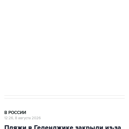
ФСБ сообщила о задержании в Приморье
подростков, готовивших теракт на объекте
Росгвардии
Беспилотные технологии и ИИ на службе у
электросетевых объектов и агрокомплексов
Социальная реклама, АНО «Национальные приоритеты».
ИНН 7725383515 Erid: F7NfYUJCUneVdwcydK6A
Кабмин РФ разрешил до 1 июля 2027 года
импорт, выпуск и обращение бензина Евро 2,
Евро 3, Евро 4
В РОССИИ
12:26, 8 августа 2026
Пляжи в Геленджике закрыли из-за