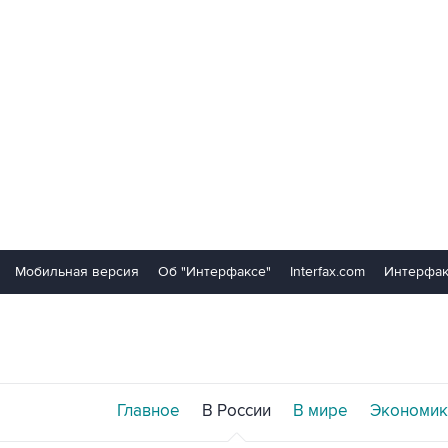
Мобильная версия
Об "Интерфаксе"
Interfax.com
Интерфак
Главное
В России
В мире
Экономик