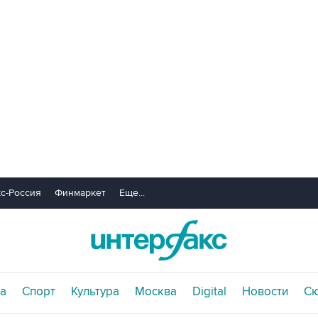
с-Россия
Финмаркет
Еще...
а
Спорт
Культура
Москва
Digital
Новости
С