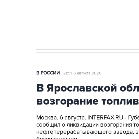
Социальная реклама, АНО «Национальные приоритеты».
И
Аксенов сообщил о четвертом п
Крым
В РОССИИ
21:51, 6 августа 2026
В Ярославской об
возгорание топли
Москва. 6 августа. INTERFAX.RU - Г
сообщил о ликвидации возгорания т
нефтеперерабатывающего завода, з