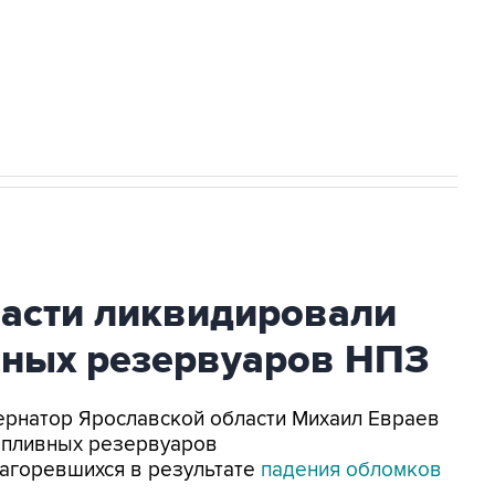
НН 7725383515 Erid: F7NfYUJCUneVdTRF8PRs
огибшем в результате атаки ВСУ на
ласти ликвидировали
вных резервуаров НПЗ
убернатор Ярославской области Михаил Евраев
опливных резервуаров
агоревшихся в результате
падения обломков