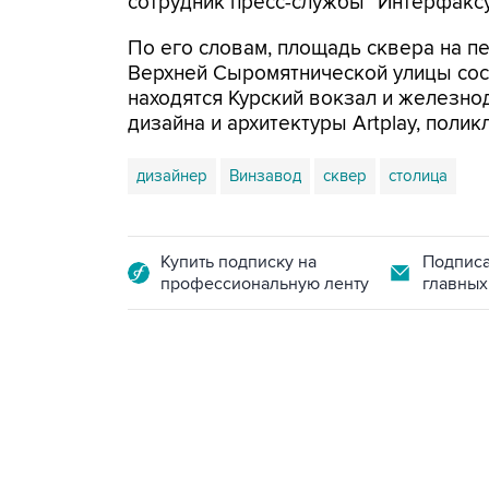
сотрудник пресс-службы "Интерфаксу
По его словам, площадь сквера на п
Верхней Сыромятнической улицы соста
находятся Курский вокзал и железно
дизайна и архитектуры Artplaу, поли
дизайнер
Винзавод
сквер
столица
Купить подписку на
Подписа
профессиональную ленту
главных