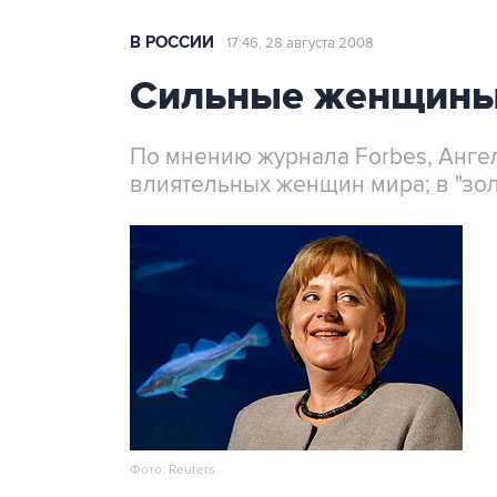
В РОССИИ
17:46, 28 августа 2008
Сильные женщины 
По мнению журнала Forbes, Анге
влиятельных женщин мира; в "зол
Фото: Reuters