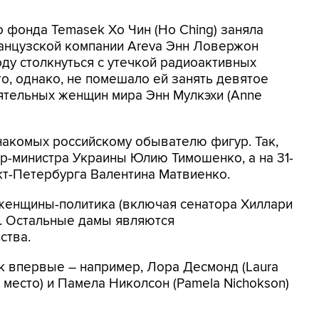
о фонда Temasek Хо Чин (Ho Ching) заняла
анцузской компании Areva Энн Ловержон
оду столкнуться с утечкой радиоактивных
то, однако, не помешало ей занять девятое
ятельных женщин мира Энн Мулкэхи (Anne
накомых российскому обывателю фигур. Так,
ер-министра Украины Юлию Тимошенко, а на 31-
кт-Петербурга Валентина Матвиенко.
3 женщины-политика (включая сенатора Хиллари
). Остальные дамы являются
ства.
ок впервые – например, Лора Десмонд (Laura
е место) и Памела Николсон (Pamela Nichokson)