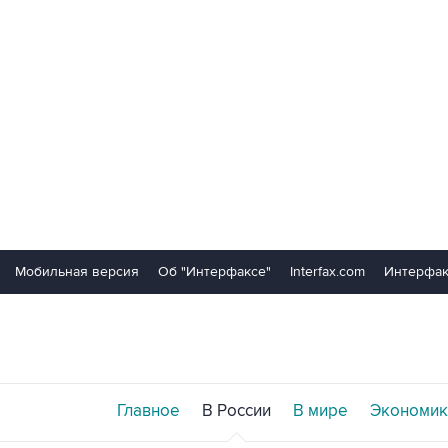
Мобильная версия
Об "Интерфаксе"
Interfax.com
Интерфак
Главное
В России
В мире
Экономик