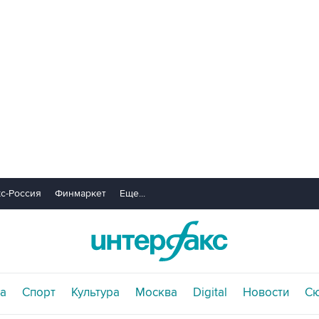
с-Россия
Финмаркет
Еще...
а
Спорт
Культура
Москва
Digital
Новости
С