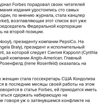
урнал Forbes порадовал своих читателей
имания издания удостоились сто самых
дин, по мнению журнала, стала канцлер
kel), возглавляющая этот список вот уже
), председатель Федеральной корпорации
сь на второй позиции.
Nooyi), президенту компании PepsiCо. На
gela Braly), президент и исполнительный
t, за которой следует Синтия Кэрролл (Cynthia
ющей компании Anglo-American. Главный
Розенфелд (Irene Rosenfeld) оказалась на
х женщин стала госсекретарь США Кондолиза
яся в последние месяцы своей работы на этом
оворится в статье Forbes, ей приходится иметь
пытаться сдержать набирающую на
не говоря уж о затянувшемся конфликте на