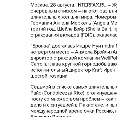
Москва. 28 августа. INTERFAX.RU – Ж
очередным списком – на этот раз вн
влиятельных женщин мира. Номером о
Германии Ангела Меркель (Angela Mer
третий год. Шейла Бэйр (Sheila Bair
страхования вкладов (FDIC), оказала
"Бронза" досталась Индре Нуи (Indra 
четвертом месте – Анжела Брэйли (An
директор страховой компании WellPoin
Carroll), глава крупной горнодобыва
исполнительный директор Kraft Ирен 
шестой позиции.
Седьмой в списке самых влиятельны
Райс (Condoleezza Rice), столкнувша
посту со множеством проблем – как г
дело и с ситуацией в Пакистане, и 
международной арене очки Россию, 