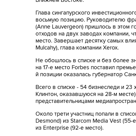
Ближнем Востоке.
Глава сингапурского инвестиционног
восьмую позицию. Руководителю фр
(Anne Lauvergeon) пришлось в этом г
отходов на двух заводах компании, ч
место. Завершает десятку самых вли
Mulcahy), глава компании Xerox.
Не обошлось в списке и без более з
на 17-е место Forbes поставил премь
й позиции оказалась губернатор Сан
Всего в списке - 54 бизнеследи и 2
Клинтон, оказавшуюся на 28-м месте
представительницами медиапростран
Около трети участниц попали в спис
Desmond) из Starcom Media Vest (55-
из Enterprise (92-е место).