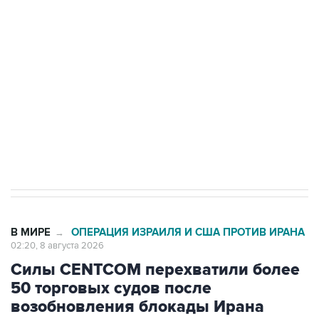
Беспилотные технологии и ИИ на службе у
электросетевых объектов и агрокомплексов
Социальная реклама, АНО «Национальные приоритеты».
ИНН 7725383515 Erid: F7NfYUJCUneVdwcydK6A
Кабмин РФ разрешил до 1 июля 2027 года
импорт, выпуск и обращение бензина Евро 2,
Евро 3, Евро 4
В МИРЕ
ОПЕРАЦИЯ ИЗРАИЛЯ И США ПРОТИВ ИРАНА
→
02:20, 8 августа 2026
Силы CENTCOM перехватили более
50 торговых судов после
возобновления блокады Ирана