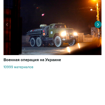
❮
❯
Военная операция на Украине
О
10999 материалов
3
Контакты
Об "Интерфаксе"
Пресс-центр
Вакансии
Реклама на сайте
Мероприятия